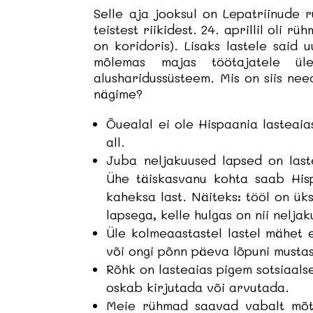
Selle aja jooksul on Lepatriinude r
teistest riikidest. 24. aprillil oli r
on koridoris). Lisaks lastele said 
mõlemas majas töötajatele üle
alusharidussüsteem. Mis on siis nee
nägime?
Õuealal ei ole Hispaania lasteaia
all.
Juba neljakuused lapsed on laste
Ühe täiskasvanu kohta saab His
kaheksa last. Näiteks: tööl on 
lapsega, kelle hulgas on nii nelja
Üle kolmeaastastel lastel mähet
või ongi põnn päeva lõpuni must
Rõhk on lasteaias pigem sotsiaalse
oskab kirjutada või arvutada.
Meie rühmad saavad vabalt mõtte