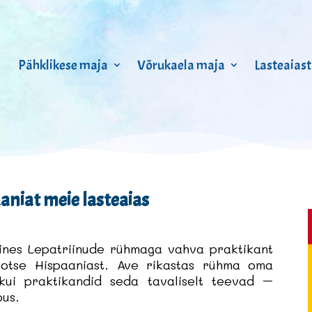
Pähklikese maja
Võrukaela maja
Lasteaiast
aniat meie lasteaias
hines Lepatriinude rühmaga vahva praktikant
a otse Hispaaniast. Ave rikastas rühma oma
kui praktikandid seda tavaliselt teevad –
pus.