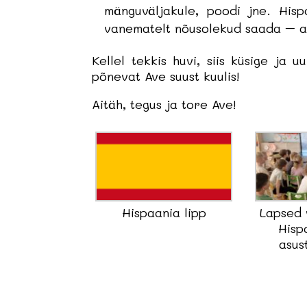
mänguväljakule, poodi jne. Hisp
vanematelt nõusolekud saada – al
Kellel tekkis huvi, siis küsige ja
põnevat Ave suust kuulis!
Aitäh, tegus ja tore Ave!
Hispaania lipp
Lapsed 
Hisp
asus