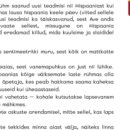
ühm saanud uusi teadmisi nii Hispaaniast kui
ühmas lausa hispaania keele päev (viited sellele
uusi teadmisi ka täiskasvanud, sest Ave andis
vaate sellest, missugune on Hispaania
d eredamad killud, mida kuulsime ja slaididel
s sentimeetritki muru, sest kõik on mattkatte
aias, sest vanemapuhkus on just nii lühike.
paanias kõige väiksemate laste rühmas olla
üks õpetaja, kes peab hakkama saama kaheksa
kuuseid kui üheaastaseid.
 ei vahetata – kohale kutsutakse lapsevanem
as mähkmes.
te oskuste arendamisel, mitte sellel, kas laps
 tekkides minna aiast välja, näiteks linna