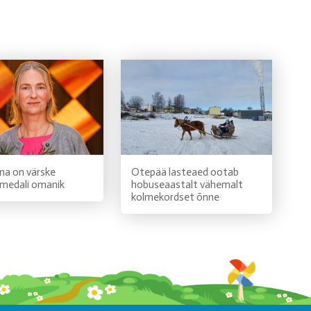
na on värske
Otepää lasteaed ootab
medali omanik
hobuseaastalt vähemalt
kolmekordset õnne