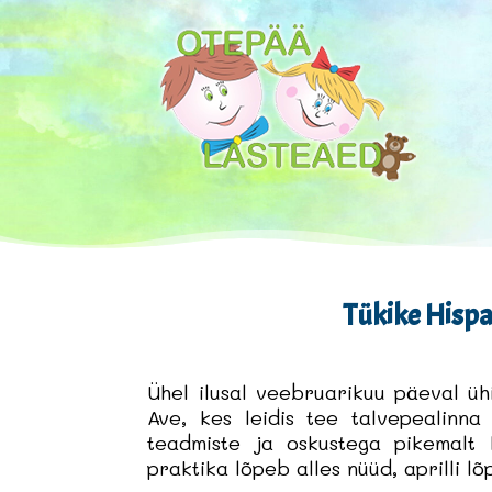
Tükike Hispa
Ühel ilusal veebruarikuu päeval ü
Ave, kes leidis tee talvepealinn
teadmiste ja oskustega pikemalt 
praktika lõpeb alles nüüd, aprilli lõ