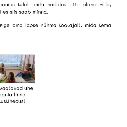
aanias tuleb mitu nädalat ette planeerida,
les siis saab minna.
 uurige oma lapse rühma töötajalt, mida tema
vaatavad ühe
aania linna
tustihedust