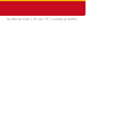
by
Merike Kase
|
25. apr 25
|
Uudised ja teated