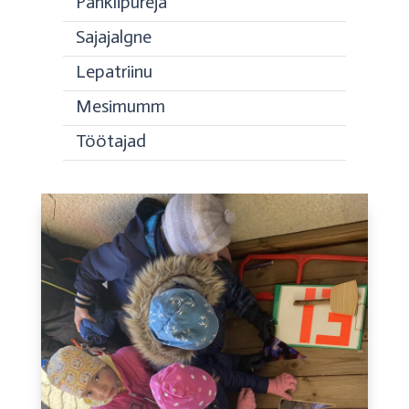
Pähklipureja
Sajajalgne
Lepatriinu
Mesimumm
Töötajad