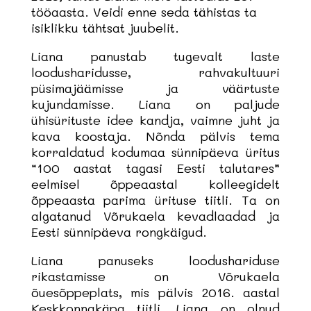
tööaasta. Veidi enne seda tähistas ta
isiklikku tähtsat juubelit.
Liana panustab tugevalt laste
loodusharidusse, rahvakultuuri
püsimajäämisse ja väärtuste
kujundamisse. Liana on paljude
ühisürituste idee kandja, vaimne juht ja
kava koostaja. Nõnda pälvis tema
korraldatud kodumaa sünnipäeva üritus
“100 aastat tagasi Eesti talutares”
eelmisel õppeaastal kolleegidelt
õppeaasta parima ürituse tiitli. Ta on
algatanud Võrukaela kevadlaadad ja
Eesti sünnipäeva rongkäigud.
Liana panuseks loodushariduse
rikastamisse on Võrukaela
õuesõppeplats, mis pälvis 2016. aastal
Keskkonnakäpa tiitli. Liana on olnud