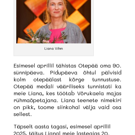
Liana Vihm
Esimesel aprillil tähistas Otepää oma 90.
sünnipäeva. Pidupäeva õhtul pälvisid
kolm otepäälast kõrge tunnustuse.
Otepää medali vääriliseks tunnistati ka
meie Liana, kes töötab Võrukaela majas
rühmaõpetajana. Liana teenete nimekiri
on pikk, toome siinkohal välja vaid osa
sellest.
Täpselt aasta tagasi, esimesel aprillil
2025, täitus Lianal meie lasteaias 20.