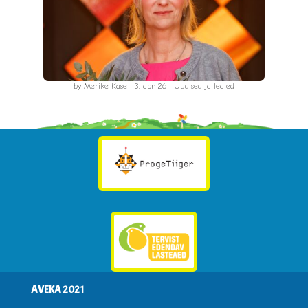
by
Merike Kase
|
3. apr 26
|
Uudised ja teated
AVEKA 2021