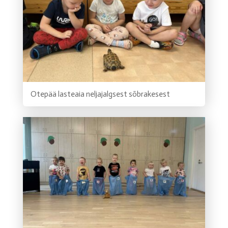
Otepää lasteaia neljajalgsest sõbrakesest